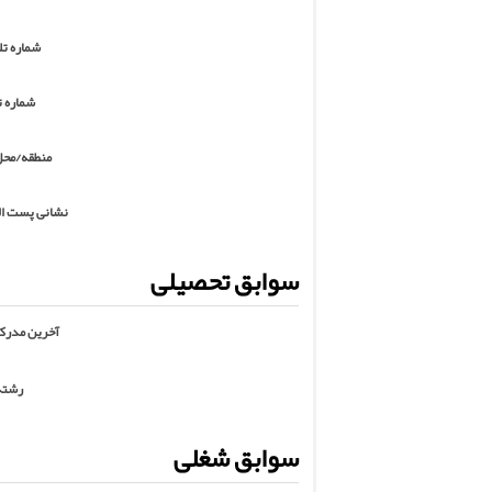
شماره تل
شماره ت
منطقه/مح
نشانی پست ال
سوابق تحصیلی
آخرین مدرک
رشته
سوابق شغلی