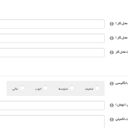
محل کار )
محل کار )
 محل کار
 انگلیسی
ضعیف
متوسط
خوب
عالی
 تومان )
 تکمیلی