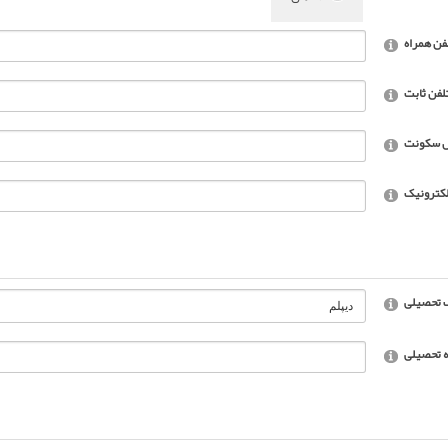
فن همراه
لفن ثابت
ل سکونت
کترونیک
 تحصیلی
 تحصیلی