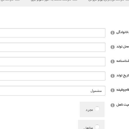
 خانوادگی
محل تولد
شناسنامه
اریخ تولد
ام وظیفه
یت تاهل
مجرد
متاهل