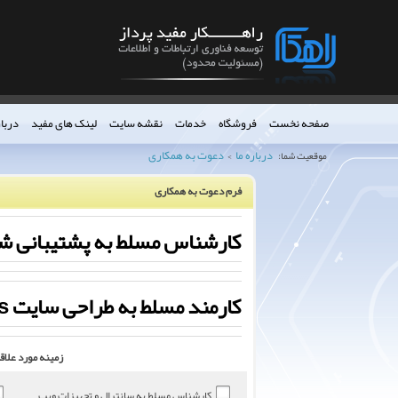
صفحه نخست
فروشگاه
خدمات
نقشه سایت
لینک های مفید
دربار
درباره ما
دعوت به همکاری
موقعیت شما:
>
فرم دعوت به همکاری
کارشناس مسلط به پشتیبانی شبکه های کامپیوتری (
کارمند مسلط به طراحی سایت HTML 5 ، CSS ، WordPressو ...
زمینه مورد علاق
کارشناس مسلط به سانترال و تجهیزات ویپ