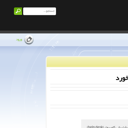
ورود
انی کامپیوتر(help desk)